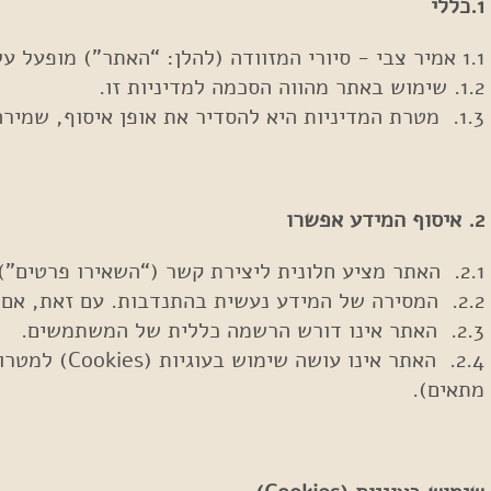
1.כללי
1.1 אמיר צבי - סיורי המזוודה (להלן: “האתר”) מופעל על-ידי אמיר צבי (להלן: “המפעיל”).
1.2. שימוש באתר מהווה הסכמה למדיניות זו.
1.3. מטרת המדיניות היא להסדיר את אופן איסוף, שמירה, שימוש והגנה על מידע אישי על פי חוק הגנת הפרטיות, התשמ"א-1981, ובפרט תיקון 13 לחוק.
2. איסוף המידע אפשרו
2.1. האתר מציע חלונית ליצירת קשר (“השאירו פרטים”) שבה המשתמש יכול למסור מידע אישי כמו: שם, טלפון, כתובת דוא"ל ו/או פרטים שיעזור במענה לפנייתו.
2.2. המסירה של המידע נעשית בהתנדבות. עם זאת, אם הנתונים לא יימסרו, ייתכן שלא ניתן יהיה לספק את השירות או המענה המבוקש.
2.3. האתר אינו דורש הרשמה כללית של המשתמשים.
2.4. האתר א
מתאים).